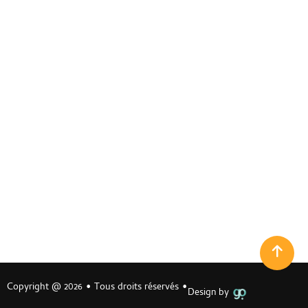
CONTACT
LIENS UTILES
MENTIONS LÉGALES
POLITIQUE DE CONFIDENTIALITÉ
PLAN DE SITE
DÉCLARATION D'ACCESSIBILITÉ
FLUX RSS
CONTACT
340 AVENUE DENIS PAPIN 33260 LA TESTE-DE-BUCH
Horaires toute l’année ( hors juillet/aout)
Du Mardi au Jeudi de 17h à minuit
Le Vendredi et Samedi de 17h à 2h
09 88 09 04 04
Copyright @ 2026 • Tous droits réservés •
Design by