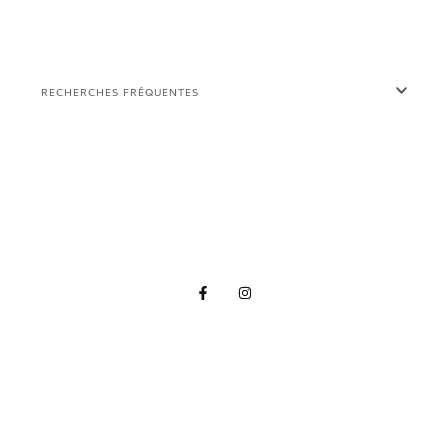
RECHERCHES FRÉQUENTES
Bienvenue
Au Hangar
, votre
food-court
/
bar d’ambiance
du Bassin
d’Arcachon
.
MENU
LE BAR
LES ÉTALS
LES ÉVÉNEMENTS
CONTACT