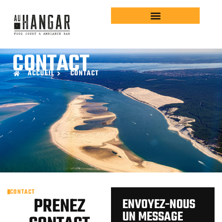
CONTENU
PRINCIPAL
CONTACT
ACCUEIL
CONTACT
CONTACT
PRENEZ
ENVOYEZ-NOUS
UN MESSAGE