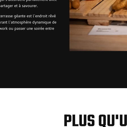
qui s’accordent parfaitement avec
artager et à savourer.
terrasse géante est l’endroit rêvé
ourant l’atmosphère dynamique de
work ou passer une soirée entre
PLUS QU'U