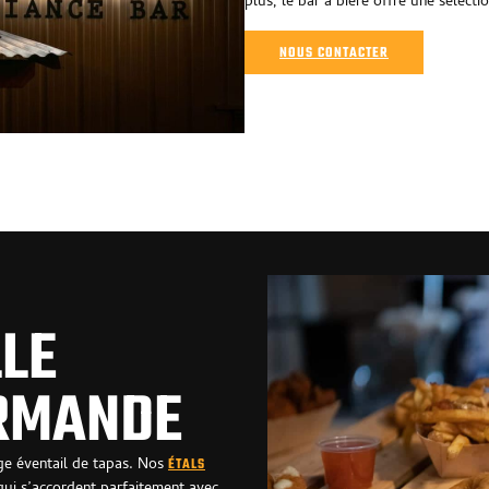
plus, le bar à bière offre une sélecti
NOUS CONTACTER
LE
RMANDE
rge éventail de tapas. Nos
ÉTALS