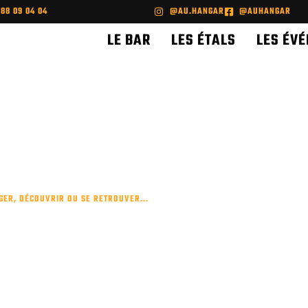
 88 09 04 04
@AU.HANGAR
@AUHANGAR
LE BAR
LES ÉTALS
LES ÉV
GER, DÉCOUVRIR OU SE RETROUVER...
COKTAIL / CAP-F